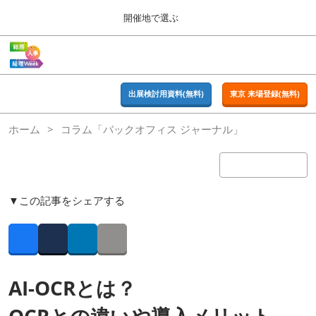
Press
ス
開催地で選ぶ
Escape
キ
to
ッ
close
ホーム
グ
プ
the
ロ
2026年09月16日
し
ー
menu.
東京ビッグサイト | Tokyo Big Sight
バ
出展検討用資料(無料)
東京 来場登録(無料)
て
ル
進
ナ
東京
ホーム
コラム「バックオフィス ジャーナル」
ビ
む
2026年09月16日
ゲ
東京ビッグサイト | Tokyo Big Sight
ー
シ
ョ
大阪
ン
▼この記事をシェアする
2026年11月18日
を
インテックス大阪 / INTEX OSAKA
折
り
た
Facebook
Twitter
LinkedIn
Copy link
名古屋
た
2027年07月21日
む
ポートメッセなごや / Port Messe Nagoya
AI-OCRとは？