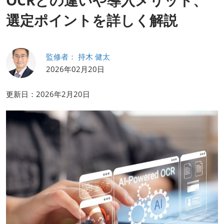
OCRとの違いや導入メリット、
HR EXPO【オンライン】
オンライン / online
選定ポイントを詳しく解説
理想の管理職カンファレンス
監修者： 持木 健太
2026年09月16日
東京ビッグサイト | Tokyo Big Sight
2026年02月20日
更新日：2026年2月20日