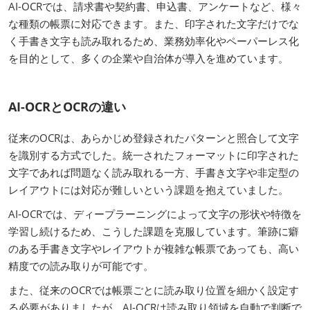
AI-OCRでは、請求書や契約書、申込書、アンケートなど、様々
な種類の帳票に対応できます。また、印字された文字だけでな
く手書き文字も読み取れるため、業務効率化やペーパーレス化
を目的として、多くの企業や自治体が導入を進めています。
AI-OCRとOCRの違い
従来のOCRは、あらかじめ登録されたパターンと照合して文字
を識別する方式でした。統一されたフォーマットに印字された
文字であれば問題なく読み取れる一方、手書き文字や非定型の
レイアウトには対応が難しいという課題を抱えていました。
AI-OCRでは、ディープラーニングによって文字の形状や特徴を
学習し続けるため、こうした課題を克服しています。筆跡に癖
のある手書き文字やレイアウトが複雑な帳票であっても、高い
精度での読み取りが可能です。
また、従来のOCRでは帳票ごとに読み取り位置を細かく設定す
る必要がありましたが、AI-OCRは読み取り領域を自動で判断で