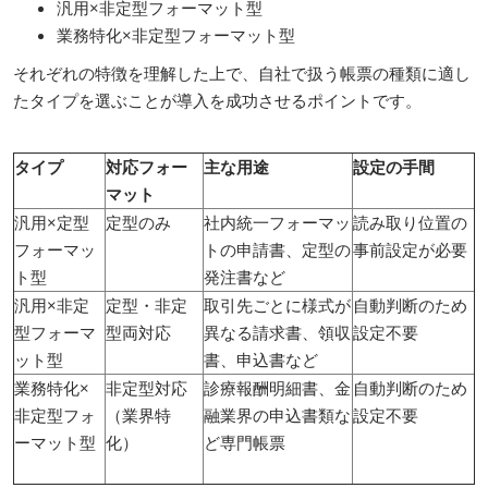
汎用×非定型フォーマット型
業務特化×非定型フォーマット型
それぞれの特徴を理解した上で、自社で扱う帳票の種類に適し
たタイプを選ぶことが導入を成功させるポイントです。
タイプ
対応フォー
主な用途
設定の手間
マット
汎用×定型
定型のみ
社内統一フォーマッ
読み取り位置の
フォーマッ
トの申請書、定型の
事前設定が必要
ト型
発注書など
汎用×非定
定型・非定
取引先ごとに様式が
自動判断のため
型フォーマ
型両対応
異なる請求書、領収
設定不要
ット型
書、申込書など
業務特化×
非定型対応
診療報酬明細書、金
自動判断のため
非定型フォ
（業界特
融業界の申込書類な
設定不要
ーマット型
化）
ど専門帳票