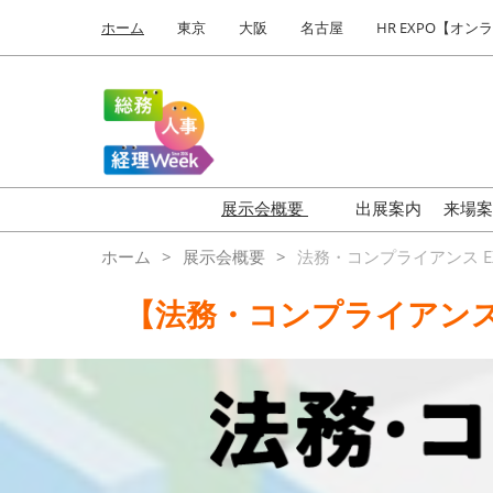
Press
ス
ホーム
東京
大阪
名古屋
HR EXPO【オン
Escape
キ
to
ッ
close
プ
the
し
menu.
て
進
む
展示会概要
出展案内
来場
HR EXPO
【
ホーム
展示会概要
法務・コンプライアンス E
働き方改革 EXPO
【
【法務・コンプライアンス
ワークプレイス改革 EXPO
【
福利厚生 EXPO
は
健康経営 EXPO
バ
ビ
オフィス防災 EXPO
総務サービス EXPO