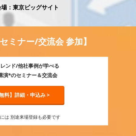
了） 会場：東京ビッグサイト
セミナー/交流会 参加】
レンド/他社事例が学べる
0講演*のセミナー＆交流会
無料】詳細・申込み >
加には 別途来場登録も必要です