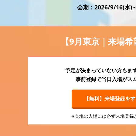
会期：2026/9/16(
会計・財務 EXPO
法務・コンプライアンス
EXPO
【2026年9月より】バック
【9月東京｜来場希
オフィスAIエージェント
EXPO
予定が決まっていない方もま
事前登録で当日入場がス
【無料】来場登録をする
※会場の入場には必ず来場登録