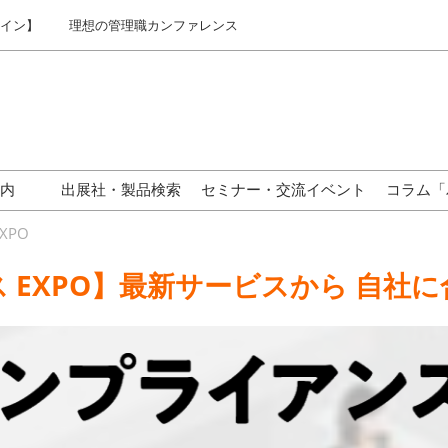
ライン】
理想の管理職カンファレンス
案内
出展社・製品検索
セミナー・交流イベント
コラム「
東京】来場案内
XPO
関西】来場案内
 EXPO】最新サービスから 自社
名古屋】来場案内
じめての来場の方へ
ックオフィサーが集まる
ジネスタウンとは