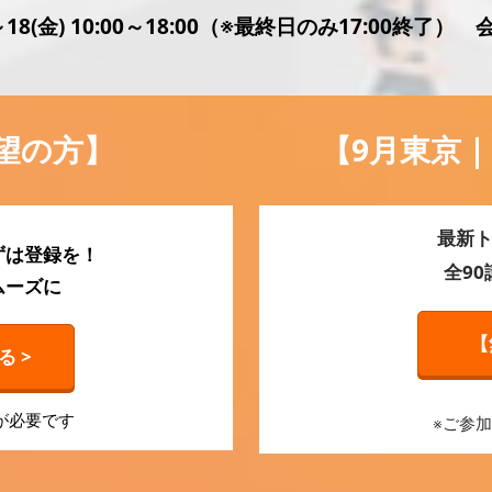
水)～18(金) 10:00～18:00（※最終日のみ17:00終
望の方】
【9月東京｜
最新ト
ずは登録を！
全9
ムーズに
【
 >
が必要です
※ご参