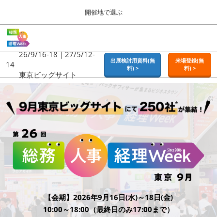
Press
ス
開催地で選ぶ
Escape
キ
to
ッ
close
ホーム
グ
プ
the
ロ
2026年09月16日
し
ー
26/9/16-18｜27/5/12-
menu.
東京ビッグサイト | Tokyo Big Sight
出展検討用資料(無
来場登録(無
バ
14
て
料) >
料) >
ル
東京ビッグサイト
進
ナ
東京
ビ
む
2026年09月16日
ゲ
東京ビッグサイト | Tokyo Big Sight
ー
シ
ョ
大阪
ン
2026年11月18日
を
インテックス大阪 / INTEX OSAKA
折
り
た
名古屋
た
2027年07月21日
む
ポートメッセなごや / Port Messe Nagoya
【会期】2026年9月16日(水)～18日(金)
10:00～18:00（最終日のみ17:00まで）