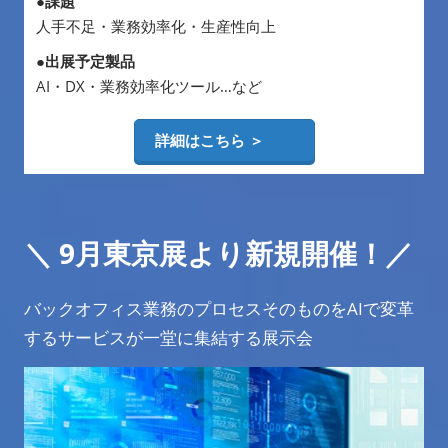
●課題
人手不足・業務効率化・生産性向上
●出展予定製品
AI・DX・業務効率化ツール…など
詳細はこちら ＞
＼
9月東京展より新規開催！
／
バックオフィス業務のプロセスそのものをAIで変革
するサービスが一堂に集結する展示会