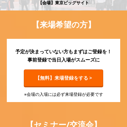
HR EXPO【オンライン】
【会場】東京ビッグサイト
オンライン / online
【来場希望の方】
理想の管理職カンファレンス
2026年09月16日
東京ビッグサイト | Tokyo Big Sight
予定が決まっていない方もまずはご登録を！
事前登録で当日入場がスムーズに
【無料】来場登録をする >
※会場の入場には必ず来場登録が必要です
【セミナー/交流会】