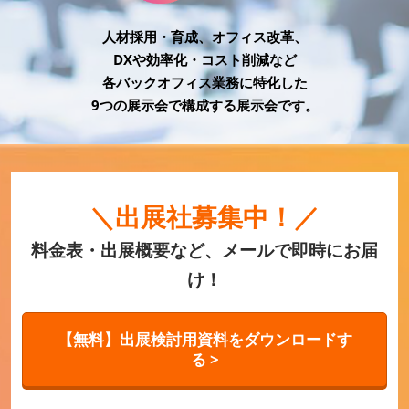
HR EXPO【オンライン】
オンライン / online
人材採用・育成、オフィス改革、
DXや効率化・コスト削減など
各バックオフィス業務に特化した
理想の管理職カンファレンス
9つの展示会で構成する展示会です。
2026年06月17日
東京ビッグサイト | Tokyo Big Sight
＼出展社募集中！／
料金表・出展概要など、メールで即時にお届
け！
【無料】出展検討用資料をダウンロードす
る >