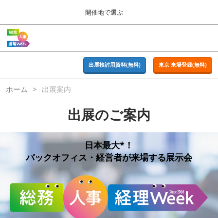
Press
ス
開催地で選ぶ
Escape
キ
to
ッ
close
ホーム
グ
プ
the
ロ
2026年09月16日
し
ー
menu.
東京ビッグサイト | Tokyo Big Sight
バ
出展検討用資料(無料)
東京 来場登録(無料)
て
ル
進
ナ
東京
ホーム
出展案内
ビ
む
2026年09月16日
ゲ
東京ビッグサイト | Tokyo Big Sight
ー
出展のご案内
シ
ョ
大阪
ン
2026年11月18日
を
日本最大*！
インテックス大阪 / INTEX OSAKA
折
バックオフィス・経営者が来場する展示会
り
た
名古屋
た
2027年07月21日
む
ポートメッセなごや / Port Messe Nagoya