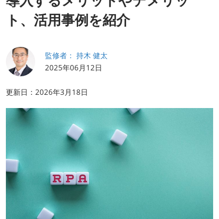
導入するメリットやデメリッ
HR EXPO【オンライン】
オンライン / online
ト、活用事例を紹介
理想の管理職カンファレンス
監修者： 持木 健太
2026年09月16日
東京ビッグサイト | Tokyo Big Sight
2025年06月12日
更新日：2026年3月18日