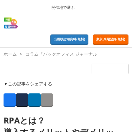
Press
ス
開催地で選ぶ
Escape
キ
to
ッ
close
ホーム
グ
プ
the
ロ
2026年09月16日
し
ー
menu.
東京ビッグサイト | Tokyo Big Sight
バ
出展検討用資料(無料)
東京 来場登録(無料)
て
ル
進
ナ
東京
ホーム
コラム「バックオフィス ジャーナル」
ビ
む
2026年09月16日
ゲ
東京ビッグサイト | Tokyo Big Sight
ー
シ
ョ
大阪
ン
▼この記事をシェアする
2026年11月18日
を
インテックス大阪 / INTEX OSAKA
折
り
た
Facebook
Twitter
LinkedIn
Copy link
名古屋
た
2027年07月21日
む
ポートメッセなごや / Port Messe Nagoya
RPAとは？