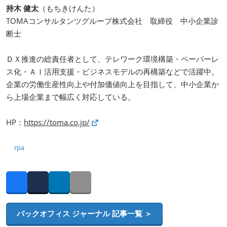
持木 健太
（もちきけんた）
TOMAコンサルタンツグループ株式会社 取締役 中小企業診
断士
ＤＸ推進の総責任者として、テレワーク環境構築・ペーパーレ
ス化・ＡＩ活用支援・ビジネスモデルの再構築などで活躍中。
企業の労働生産性向上や付加価値向上を目指して、中小企業か
ら上場企業まで幅広く対応している。
HP：
https://toma.co.jp/
rpa
Facebook
Twitter
LinkedIn
Copy link
バックオフィス ジャーナル 記事一覧 ＞