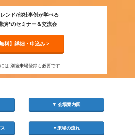
レンド/他社事例が学べる
0講演*のセミナー＆交流会
無料】詳細・申込み >
加には 別途来場登録も必要です
▼ 会場案内図
ビス
▼来場の流れ