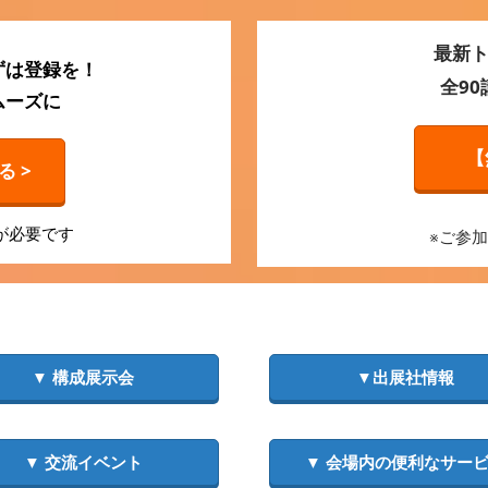
最新ト
ずは登録を！
全9
ムーズに
【
 >
が必要です
※ご参
▼ 構成展示会
▼出展社情報
▼ 交流イベント
▼ 会場内の便利なサー