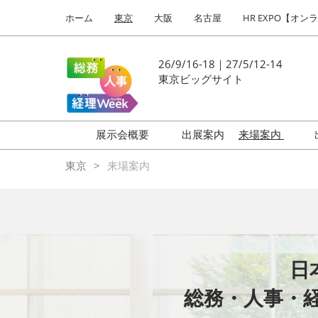
Press
ス
ホーム
東京
大阪
名古屋
HR EXPO【オン
Escape
キ
to
ッ
close
プ
26/9/16-18｜27/5/12-14
the
し
東京ビッグサイト
menu.
て
進
む
展示会概要
出展案内
来場案内
働き方改革 EXPO
はじめての
東京
来場案内
HR EXPO
福利厚生 EXPO
健康経営 EXPO
会計・財務 EXPO
日
総務サービス EXPO
総務・人事・
オフィス防災 EXPO