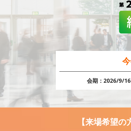
法務・コンプライアンス
EXPO
ワークプレイス改革EXPO
【9月より】バックオフィス
AIエージェント EXPO
【9月】展示会概要
今
会期：2026/9/16
【来場希望の