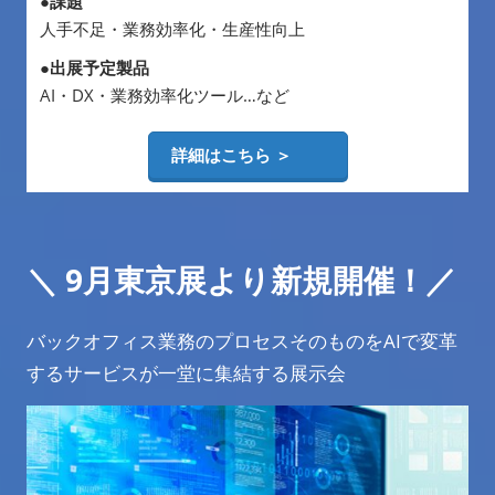
●課題
人手不足・業務効率化・生産性向上
●出展予定製品
AI・DX・業務効率化ツール…など
詳細はこちら ＞
＼
9月東京展より新規開催！
／
バックオフィス業務のプロセスそのものをAIで変革
するサービスが一堂に集結する展示会