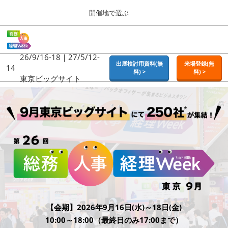
Press
ス
開催地で選ぶ
Escape
キ
to
ッ
close
ホーム
グ
プ
the
ロ
2026年09月16日
し
ー
26/9/16-18｜27/5/12-
menu.
東京ビッグサイト | Tokyo Big Sight
出展検討用資料(無
来場登録(無
バ
14
て
料) >
料) >
ル
東京ビッグサイト
進
ナ
東京
ビ
む
2026年09月16日
ゲ
東京ビッグサイト | Tokyo Big Sight
ー
シ
ョ
大阪
ン
2026年11月18日
を
インテックス大阪 / INTEX OSAKA
折
り
た
名古屋
た
2027年07月21日
む
ポートメッセなごや / Port Messe Nagoya
【会期】2026年9月16日(水)～18日(金)
10:00～18:00（最終日のみ17:00まで）