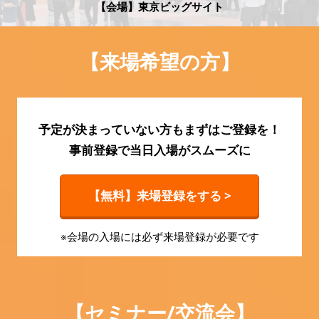
HR EXPO【オンライン】
【会場】東京ビッグサイト
オンライン / online
【来場希望の方】
理想の管理職カンファレンス
2026年09月16日
東京ビッグサイト | Tokyo Big Sight
予定が決まっていない方もまずはご登録を！
事前登録で当日入場がスムーズに
【無料】来場登録をする >
※会場の入場には必ず来場登録が必要です
【セミナー/交流会】