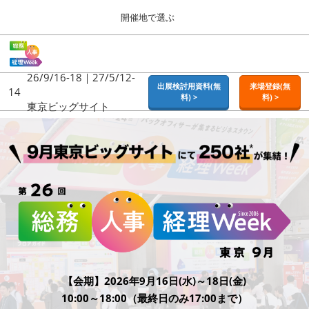
Press
ス
開催地で選ぶ
Escape
キ
to
ッ
close
ホーム
グ
プ
the
ロ
2026年09月16日
し
ー
26/9/16-18｜27/5/12-
menu.
東京ビッグサイト | Tokyo Big Sight
出展検討用資料(無
来場登録(無
バ
14
て
料) >
料) >
ル
東京ビッグサイト
進
ナ
東京
ビ
む
2026年09月16日
ゲ
東京ビッグサイト | Tokyo Big Sight
ー
シ
ョ
大阪
ン
2026年11月18日
を
インテックス大阪 / INTEX OSAKA
折
り
た
名古屋
た
2027年07月21日
む
ポートメッセなごや / Port Messe Nagoya
【会期】2026年9月16日(水)～18日(金)
10:00～18:00（最終日のみ17:00まで）