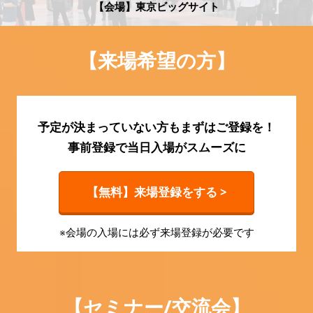
HR EXPO【オンライン】
【会場】東京ビッグサイト
オンライン / online
【来場希望の方】
理想の管理職カンファレンス
2026年09月16日
東京ビッグサイト | Tokyo Big Sight
予定が決まっていない方もまずはご登録を！
事前登録で当日入場がスムーズに
【無料】来場登録をする >
※会場の入場には必ず来場登録が必要です
【セミナー/交流会】