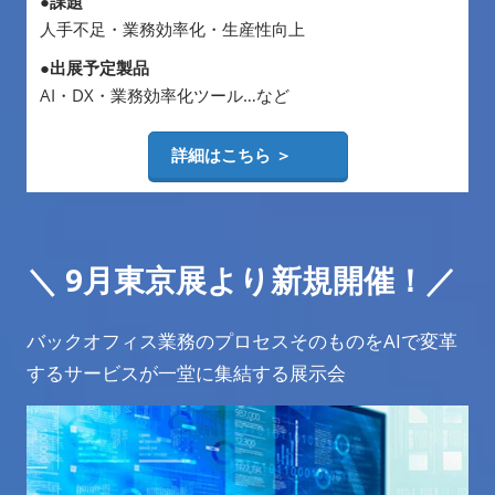
●課題
人手不足・業務効率化・生産性向上
●出展予定製品
AI・DX・業務効率化ツール…など
詳細はこちら ＞
＼
9月東京展より新規開催！
／
バックオフィス業務のプロセスそのものをAIで変革
するサービスが一堂に集結する展示会