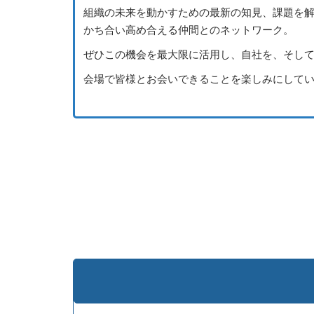
人
組織の未来を動かすための最新の知見、課題を
かち合い高め合える仲間とのネットワーク。
ぜひこの機会を最大限に活用し、自社を、そし
事・
会場で皆様とお会いできることを楽しみにして
経
理
Week
【東
京】