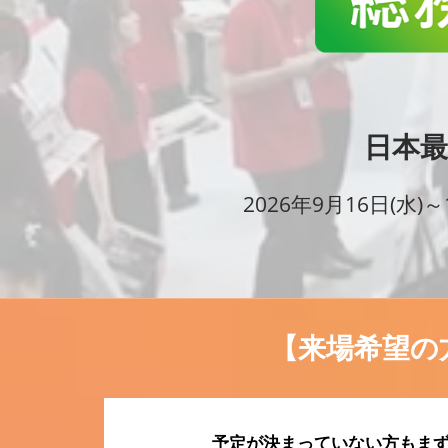
大
法務・コンプライアンス
*
EXPO
ワークプレイス改革EXPO
の
【9月より】バックオフィス
AIエージェント EXPO
日本最
バ
【9月】展示会概要
2026年9月16日(水)～
ッ
ク
【来場希望の
オ
予定が決まっていない方もま