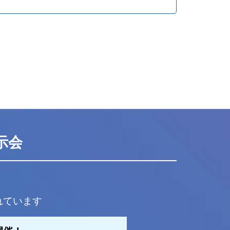
示会
れています