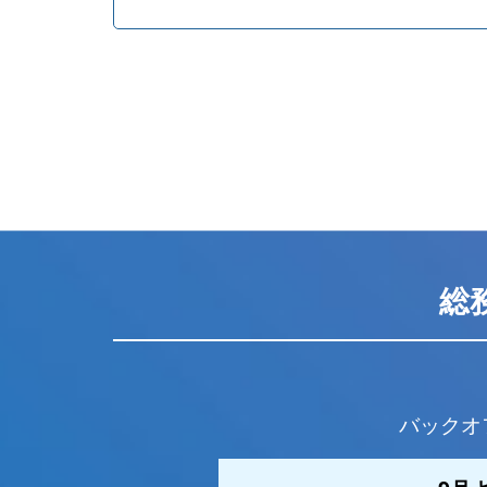
総
バックオ