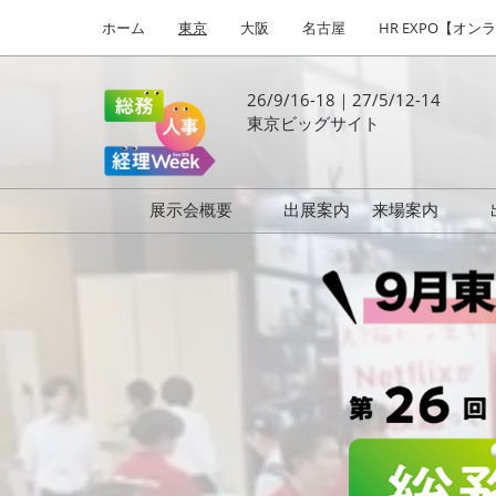
Press
ス
ホーム
東京
大阪
名古屋
HR EXPO【オン
Escape
キ
to
ッ
close
プ
26/9/16-18｜27/5/12-14
the
し
東京ビッグサイト
menu.
て
進
む
展示会概要
出展案内
来場案内
日
働き方改革 EXPO
はじめての
HR EXPO
本
福利厚生 EXPO
健康経営 EXPO
最
会計・財務 EXPO
総務サービス EXPO
オフィス防災 EXPO