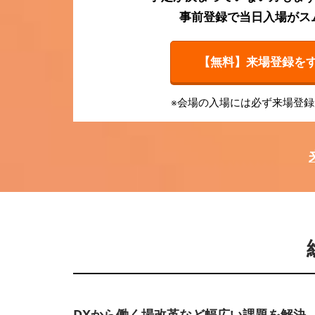
フ
事前登録で当日入場がス
ィ
【無料】来場登録をす
ス
※会場の入場には必ず来場登
向
け
展
示
DXから働く場改革など幅広い課題を解決