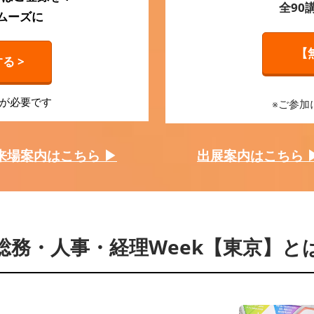
全90
ムーズに
【
る >
録が必要です
※ご参加
来場案内はこちら ▶
出展案内はこちら 
総務・人事・経理Week【東京】と