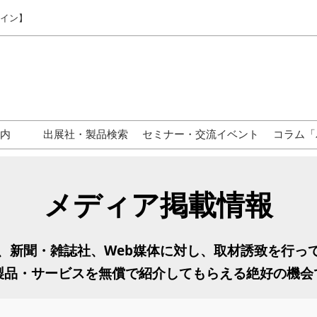
ライン】
案内
出展社・製品検索
セミナー・交流イベント
コラム「
東京】来場案内
関西】来場案内
メディア掲載情報
名古屋】来場案内
じめての来場の方へ
、新聞・雑誌社、Web媒体に対し、取材誘致を行っ
ックオフィサーが集まる
製品・サービスを無償で紹介してもらえる絶好の機会
ジネスタウンとは