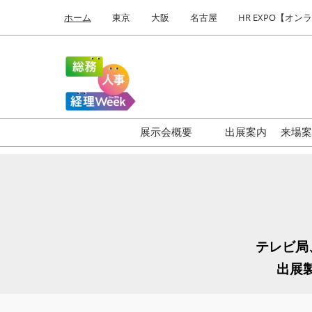
Press
ス
ホーム
東京
大阪
名古屋
HR EXPO【オン
Escape
キ
to
ッ
close
プ
the
し
menu.
て
進
む
展示会概要
出展案内
来場
HR EXPO
【
働き方改革 EXPO
【
ワークプレイス改革 EXPO
【
福利厚生 EXPO
は
テレビ局
健康経営 EXPO
バ
出展
ビ
オフィス防災 EXPO
総務サービス EXPO