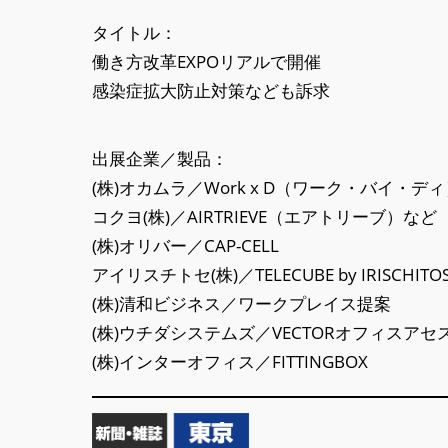
タイトル：
働き方改革EXPOリアルで開催
感染症拡大防止対策なども訴求
出展企業／製品：
(株)オカムラ／Work x D（ワーク・バイ・デ
コクヨ(株)／AIRTRIEVE（エアトリーブ）など
(株)オリバー／CAP-CELL
アイリスチトセ(株)／TELECUBE by IRISCHITO
(株)清和ビジネス／ワークプレイス提案
(株)ウチダシステムズ／VECTORオフィスア
(株)インターオフィス／FITTINGBOX