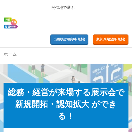
Press
ス
開催地で選ぶ
Escape
キ
to
ッ
close
ホーム
グ
プ
the
ロ
2026年09月16日
し
ー
menu.
東京ビッグサイト | Tokyo Big Sight
バ
出展検討用資料(無料)
東京 来場登録(無料)
て
ル
進
ナ
東京
ホーム
ビ
む
2026年09月16日
ゲ
東京ビッグサイト | Tokyo Big Sight
ー
シ
ョ
大阪
ン
2026年11月18日
を
インテックス大阪 / INTEX OSAKA
総務・経営が来場する展示会で
折
り
新規開拓・認知拡大 ができ
た
名古屋
た
2027年07月21日
む
る！
ポートメッセなごや / Port Messe Nagoya