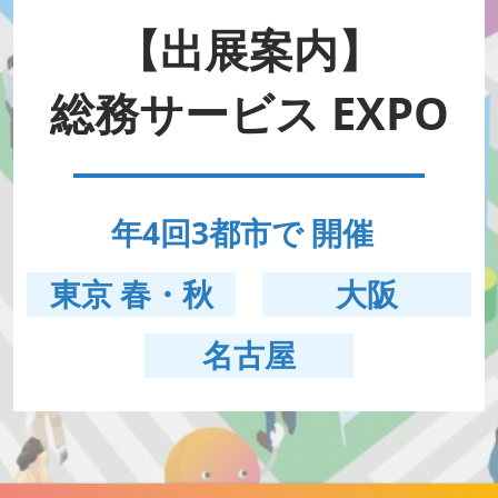
HR EXPO【オンライン】
オンライン / online
【出展案内】
総務サービス EXPO
理想の管理職カンファレンス
2026年09月16日
東京ビッグサイト | Tokyo Big Sight
年4回3都市で 開催
東京 春・秋
大阪
名古屋