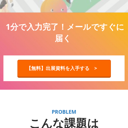
1分で入力完了！メールですぐに
届く
【無料】出展資料を入手する >
PROBLEM
こんな課題は