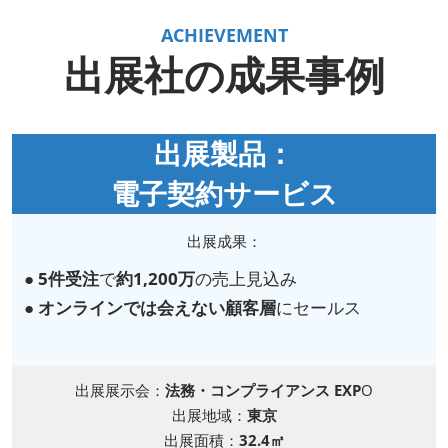
ACHIEVEMENT
出展社の成果事例
出展製品：
電子契約サービス
出展成果：
●
5件受注
で
約1,200万
の売上見込み
●
オンラインでは会えない顧客層
にセールス
出展展示会：
法務・コンプライアンス EXP
O
出展地域：
東京
出展面積：
32.4㎡