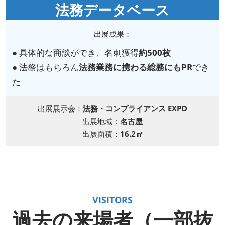
法務データベース
出展成果：
● 具体的な商談ができ、名刺獲得
約500枚
● 法務はもちろん
法務業務に携わる総務にもPR
でき
た
出展展示会：
法務・コンプライアンス EXPO
出展地域：
名古屋
出展面積：
16.2㎡
VISITORS
過去の来場者（一部抜