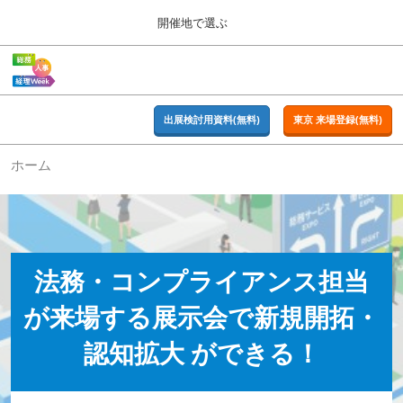
Press
ス
開催地で選ぶ
Escape
キ
to
ッ
close
ホーム
グ
プ
the
ロ
2026年09月16日
し
ー
menu.
東京ビッグサイト | Tokyo Big Sight
バ
出展検討用資料(無料)
東京 来場登録(無料)
て
ル
進
ナ
東京
ホーム
ビ
む
2026年09月16日
ゲ
東京ビッグサイト | Tokyo Big Sight
ー
シ
ョ
大阪
ン
2026年11月18日
を
インテックス大阪 / INTEX OSAKA
法務・コンプライアンス担当
折
り
が来場する展示会で新規開拓・
た
名古屋
た
2027年07月21日
む
認知拡大 ができる！
ポートメッセなごや / Port Messe Nagoya