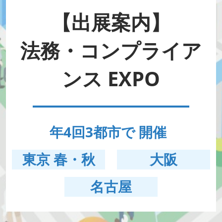
HR EXPO【オンライン】
オンライン / online
【出展案内】
法務・コンプライア
理想の管理職カンファレンス
2026年06月17日
東京ビッグサイト | Tokyo Big Sight
ンス EXPO
年4回3都市で 開催
東京 春・秋
大阪
名古屋