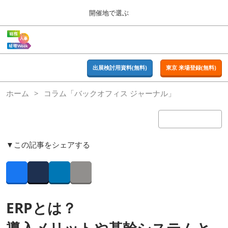
Press
ス
開催地で選ぶ
Escape
キ
to
ッ
close
ホーム
グ
プ
the
ロ
2026年09月16日
し
ー
menu.
東京ビッグサイト | Tokyo Big Sight
バ
出展検討用資料(無料)
東京 来場登録(無料)
て
ル
進
ナ
東京
ホーム
コラム「バックオフィス ジャーナル」
ビ
む
2026年09月16日
ゲ
東京ビッグサイト | Tokyo Big Sight
ー
シ
ョ
大阪
ン
▼この記事をシェアする
2026年11月18日
を
インテックス大阪 / INTEX OSAKA
折
り
た
Facebook
Twitter
LinkedIn
Copy link
名古屋
た
2027年07月21日
む
ポートメッセなごや / Port Messe Nagoya
ERPとは？