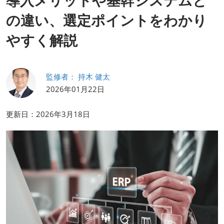
導入メリットや基幹システムと
HR EXPO【オンライン】
オンライン / online
の違い、選定ポイントをわかり
やすく解説
監修者： 持木 健太
2026年01月22日
更新日：2026年3月18日