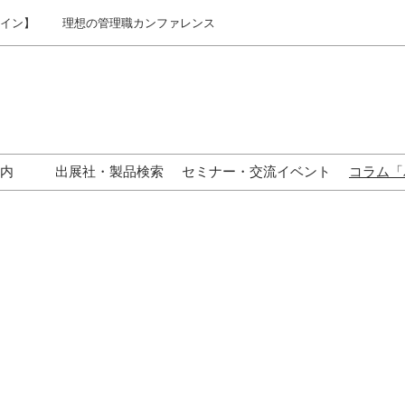
ライン】
理想の管理職カンファレンス
案内
出展社・製品検索
セミナー・交流イベント
コラム「
東京】来場案内
関西】来場案内
名古屋】来場案内
じめての来場の方へ
ックオフィサーが集まる
ジネスタウンとは