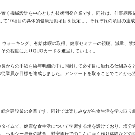
を置く機械設計を中心とした技術開発企業です。同社は、仕事柄残
称して10項目の具体的健康活動項目を設定し、それぞれの項目の達
間、ウォーキング、有給休暇の取得、健康セミナーの視聴、減量、禁
その程度によりQUOカードを進呈しています。
長からの手紙を給与明細の中に同封して必ず目に触れる仕組みをと
の従業員が目標を達成しました。アンケートを取ることでこれから
く総合建設業の企業です。同社では楽しみながら食生活を学ぶ取り
つタイムで、健康な食生活について学習する場を設けており、塩分
ム、ヘルシー昼食の試食、慰安旅行でのこんにゃく作り体験などの