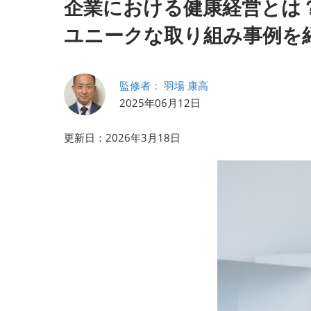
企業における健康経営とは
会計・財務 EXPO
ユニークな取り組み事例を
法務・コンプライアンス
EXPO
【2026年9月より】バック
監修者： 羽場 康高
オフィスAIエージェント
2025年06月12日
EXPO
更新日：2026年3月18日