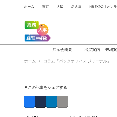
Press
ス
ホーム
東京
大阪
名古屋
HR EXPO【オン
Escape
キ
to
ッ
close
プ
the
し
menu.
て
進
む
展示会概要
出展案内
来場
HR EXPO
【
ホーム
コラム「バックオフィス ジャーナル」
働き方改革 EXPO
【
ワークプレイス改革 EXPO
【
福利厚生 EXPO
は
▼この記事をシェアする
健康経営 EXPO
バ
ビ
Facebook
Twitter
LinkedIn
Copy link
オフィス防災 EXPO
総務サービス EXPO