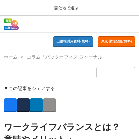
Press
ス
開催地で選ぶ
Escape
キ
to
ッ
close
ホーム
グ
プ
the
ロ
2026年09月16日
し
ー
menu.
東京ビッグサイト | Tokyo Big Sight
バ
出展検討用資料(無料)
東京 来場登録(無料)
て
ル
進
ナ
東京
ホーム
コラム「バックオフィス ジャーナル」
ビ
む
2026年09月16日
ゲ
東京ビッグサイト | Tokyo Big Sight
ー
シ
ョ
大阪
ン
▼この記事をシェアする
2026年11月18日
を
インテックス大阪 / INTEX OSAKA
折
り
た
Facebook
Twitter
LinkedIn
Copy link
名古屋
た
2027年07月21日
む
ポートメッセなごや / Port Messe Nagoya
ワークライフバランスとは？