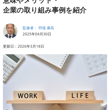
意味やメリット・
HR EXPO【オンライン】
オンライン / online
企業の取り組み事例を紹介
理想の管理職カンファレンス
監修者： 羽場 康高
2026年06月17日
東京ビッグサイト | Tokyo Big Sight
2025年04月30日
更新日：2026年3月18日