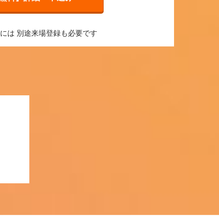
加には 別途来場登録も必要です
】