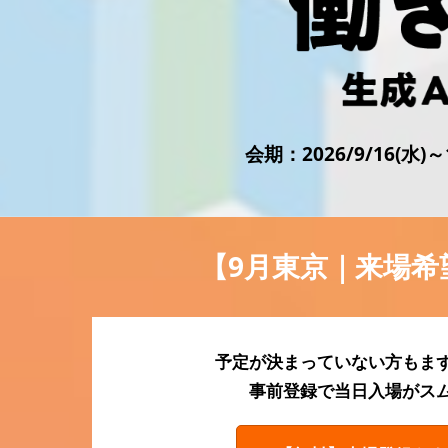
会計・財務 EXPO
法務・コンプライアンス
EXPO
【2026年9月より】バック
オフィスAIエージェント
会期：2026/9/16(水
EXPO
【9月東京｜来場希
予定が決まっていない方もま
事前登録で当日入場がス