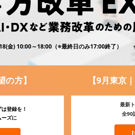
)～18(金) 10:00～18:00（※最終日のみ17:00
望の方】
【9月東京｜
最新ト
ずは登録を！
全9
ムーズに
【