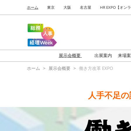
Press
ス
ホーム
東京
大阪
名古屋
HR EXPO【オン
Escape
キ
to
ッ
close
プ
the
し
menu.
て
進
む
展示会概要
出展案内
来場
HR EXPO
【
ホーム
展示会概要
働き方改革 EXPO
働き方改革 EXPO
【
ワークプレイス改革 EXPO
【
人手不足の
福利厚生 EXPO
は
健康経営 EXPO
バ
ビ
オフィス防災 EXPO
総務サービス EXPO