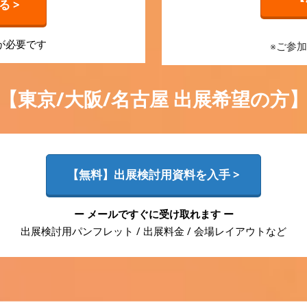
 >
が必要です
※ご参
【東京/大阪/名古屋 出展希望の方
【無料】出展検討用資料を入手 >
ー メールですぐに受け取れます ー
出展検討用パンフレット / 出展料金 / 会場レイアウトなど