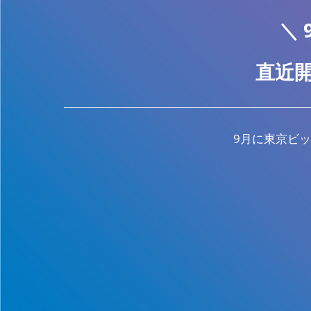
＼ 
直近開
9月に東京ビ