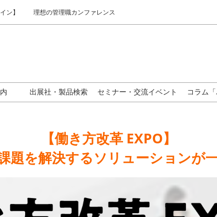
ライン】
理想の管理職カンファレンス
案内
出展社・製品検索
セミナー・交流イベント
コラム「
東京】来場案内
関西】来場案内
【働き方改革 EXPO】
名古屋】来場案内
課題を解決するソリューションが
じめての来場の方へ
ックオフィサーが集まる
ジネスタウンとは