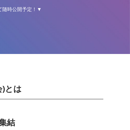
て随時公開予定！▼
会)とは
集結