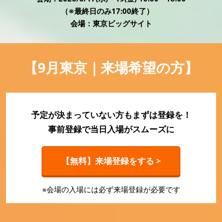
HR EXPO【オンライン】
（※最終日のみ17:00終了）
オンライン / online
会場：東京ビッグサイト
理想の管理職カンファレンス
2026年06月17日
【9月東京｜来場希望の方】
東京ビッグサイト | Tokyo Big Sight
予定が決まっていない方もまずは登録を！
事前登録で当日入場がスムーズに
【無料】来場登録をする >
※会場の入場には必ず来場登録が必要です