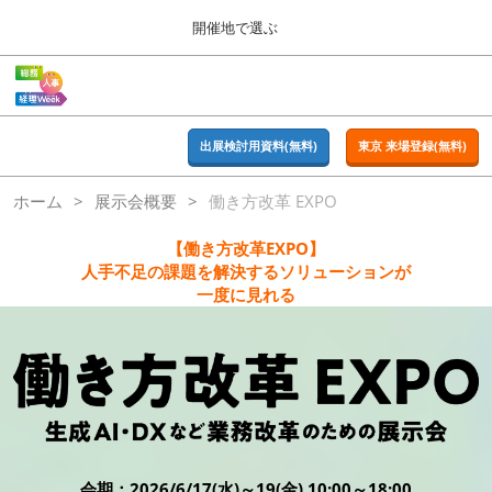
Press
ス
開催地で選ぶ
Escape
キ
to
ッ
close
ホーム
グ
プ
the
ロ
2026年09月16日
し
ー
menu.
東京ビッグサイト | Tokyo Big Sight
バ
出展検討用資料(無料)
東京 来場登録(無料)
て
ル
進
ナ
東京
ホーム
展示会概要
働き方改革 EXPO
ビ
む
2026年09月16日
ゲ
東京ビッグサイト | Tokyo Big Sight
ー
【働き方改革EXPO】
シ
人手不足の課題を解決するソリューションが
ョ
大阪
一度に見れる
ン
2026年11月18日
を
インテックス大阪 / INTEX OSAKA
折
り
た
名古屋
た
2027年07月21日
む
ポートメッセなごや / Port Messe Nagoya
会期：2026/6/17(水)～19(金) 10:00～18:00