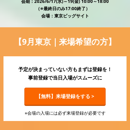
HR EXPO【オンライン】
会期：2026/6/17(水)～19(金) 10:00～18:00
オンライン / online
（※最終日のみ17:00終了）
会場：東京ビッグサイト
理想の管理職カンファレンス
2026年06月17日
【9月東京｜来場希望の方】
東京ビッグサイト | Tokyo Big Sight
予定が決まっていない方もまずは登録を！
事前登録で当日入場がスムーズに
【無料】来場登録をする >
※会場の入場には必ず来場登録が必要です