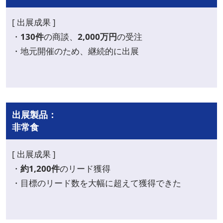
[ 出展成果 ]
・
130件
の商談、
2,000万円
の受注
・地元開催のため、継続的に出展
出展製品：
非常食
[ 出展成果 ]
・
約1,200件
のリード獲得
・目標のリード数を大幅に超えて獲得できた