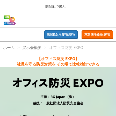
Press
ス
開催地で選ぶ
Escape
キ
to
ッ
close
ホーム
グ
プ
the
ロ
2026年09月16日
し
ー
menu.
東京ビッグサイト | Tokyo Big Sight
バ
出展検討用資料(無料)
東京 来場登録(無料)
て
ル
進
ナ
東京
ホーム
展示会概要
オフィス防災 EXPO
ビ
む
2026年09月16日
ゲ
東京ビッグサイト | Tokyo Big Sight
ー
【オフィス防災 EXPO】
シ
社員を守る防災対策を その場で比較検討できる
ョ
大阪
ン
2026年11月18日
を
インテックス大阪 / INTEX OSAKA
折
り
た
名古屋
た
主催：RX Japan（株）
2027年07月21日
む
ポートメッセなごや / Port Messe Nagoya
後援：一般社団法人防災安全協会