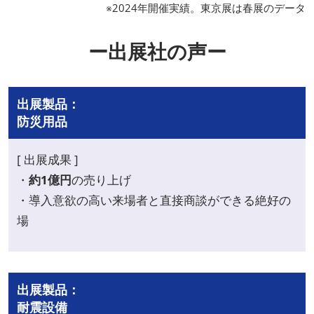
※2024年開催実績。東京展は春展のデータ
ー出展社の声ー
出展製品：
防災用品
[ 出展成果 ]
・
約1億円
の売り上げ
・導入意欲の高い来場者と直接商談ができる絶好の
場
出展製品：
耐震設備