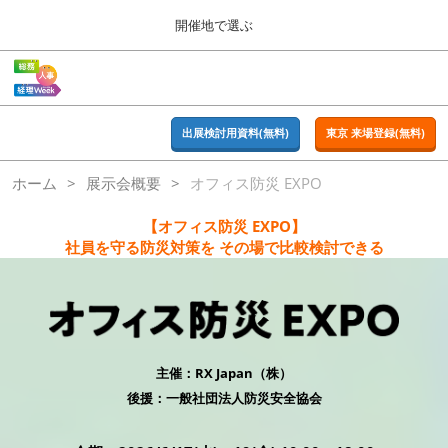
Press
ス
開催地で選ぶ
Escape
キ
to
ッ
close
ホーム
グ
プ
the
ロ
2026年09月16日
し
ー
menu.
東京ビッグサイト | Tokyo Big Sight
バ
出展検討用資料(無料)
東京 来場登録(無料)
て
ル
進
ナ
東京
ホーム
展示会概要
オフィス防災 EXPO
ビ
む
2026年09月16日
ゲ
東京ビッグサイト | Tokyo Big Sight
ー
【オフィス防災 EXPO】
シ
社員を守る防災対策を その場で比較検討できる
ョ
大阪
ン
2026年11月18日
を
インテックス大阪 / INTEX OSAKA
折
り
た
名古屋
た
主催：RX Japan（株）
2027年07月21日
む
ポートメッセなごや / Port Messe Nagoya
後援：一般社団法人防災安全協会