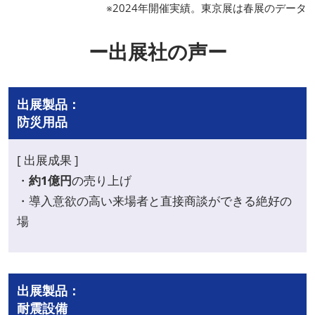
※2024年開催実績。東京展は春展のデータ
ー出展社の声ー
出展製品：
防災用品
[ 出展成果 ]
・
約1億円
の売り上げ
・導入意欲の高い来場者と直接商談ができる絶好の
場
出展製品：
耐震設備