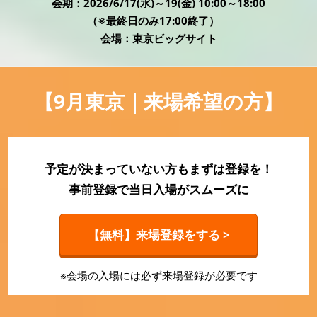
HR EXPO【オンライン】
会期：2026/6/17(水)～19(金) 10:00～18:00
オンライン / online
（※最終日のみ17:00終了）
会場：東京ビッグサイト
理想の管理職カンファレンス
2026年06月17日
【9月東京｜来場希望の方】
東京ビッグサイト | Tokyo Big Sight
予定が決まっていない方もまずは登録を！
事前登録で当日入場がスムーズに
【無料】来場登録をする >
※会場の入場には必ず来場登録が必要です