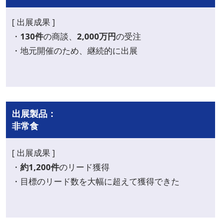
[ 出展成果 ]
・
130件
の商談、
2,000万円
の受注
・地元開催のため、継続的に出展
出展製品：
非常食
[ 出展成果 ]
・
約1,200件
のリード獲得
・目標のリード数を大幅に超えて獲得できた