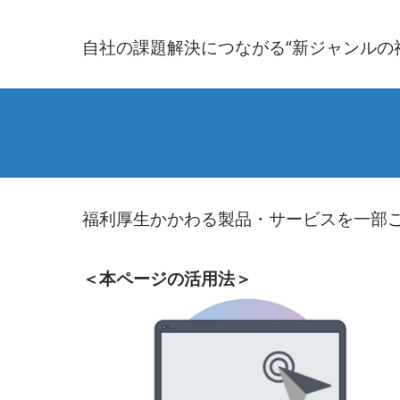
経
自社の課題解決につながる“新ジャンルの
理
Week【東
京
福利厚生かかわる製品・サービスを一部
｜
＜本ページの活用法＞
6
月】