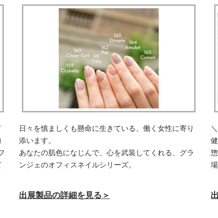
メ
日々を慎ましくも懸命に生きている、働く女性に寄り
＼
ヨ
添います。
健
フ
あなたの肌色になじんで、心を武装してくれる、グラ
惣
て
ンジェのオフィスネイルシリーズ。
出展製品の詳細を見る＞