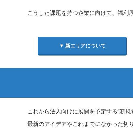
特
こうした課題を持つ企業に向けて、福利厚生
集
｜
▼ 新エリアについて
総
務・
社員に
人
これから法人向けに展開を予定する“新規
事・
最新のアイデアやこれまでになかった切