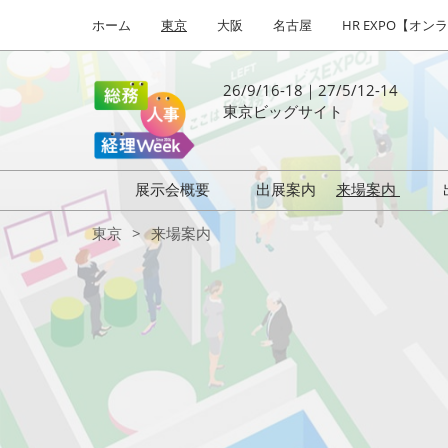
Press
ス
ホーム
東京
大阪
名古屋
HR EXPO【オン
Escape
キ
to
ッ
close
プ
26/9/16-18｜27/5/12-14
the
し
東京ビッグサイト
menu.
て
進
む
展示会概要
出展案内
来場案内
リ
働き方改革 EXPO
はじめての
東京
来場案内
HR EXPO
ス
福利厚生 EXPO
健康経営 EXPO
キ
会計・財務 EXPO
総務サービス EXPO
オフィス防災 EXPO