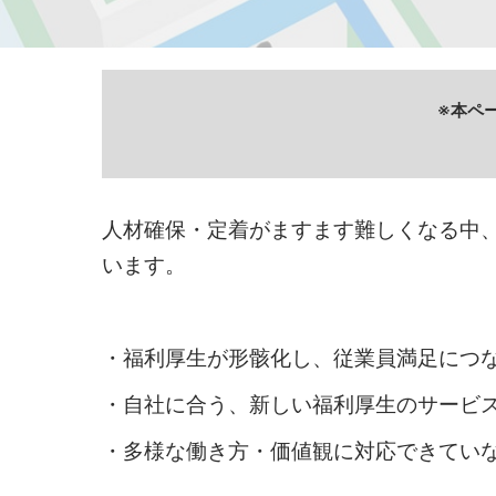
リ
法務・コンプライアンス
ン
EXPO
ワークプレイス改革EXPO
※本ペー
グ・
【9月より】バックオフィス
AIエージェント EXPO
人
【9月】展示会概要
人材確保・定着がますます難しくなる中
材
います。
開
・福利厚生が形骸化し、従業員満足につ
・自社に合う、新しい福利厚生のサービ
発
・多様な働き方・価値観に対応できてい