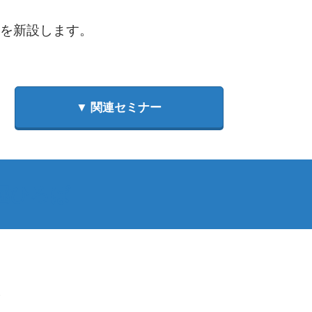
 を新設します。
▼ 関連セミナー
掘ひろば
。