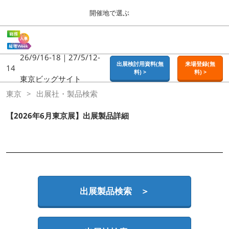
Press
ス
開催地で選ぶ
Escape
キ
to
ッ
close
ホーム
グ
プ
the
ロ
2026年09月16日
し
ー
26/9/16-18｜27/5/12-
menu.
東京ビッグサイト | Tokyo Big Sight
出展検討用資料(無
来場登録(無
バ
14
て
料) >
料) >
ル
東京ビッグサイト
進
ナ
東京
東京
出展社・製品検索
ビ
む
2026年09月16日
ゲ
東京ビッグサイト | Tokyo Big Sight
ー
【2026年6月東京展】出展製品詳細
シ
ョ
大阪
ン
2026年11月18日
を
インテックス大阪 / INTEX OSAKA
折
り
た
名古屋
た
出展製品検索 ＞
2027年07月21日
む
ポートメッセなごや / Port Messe Nagoya