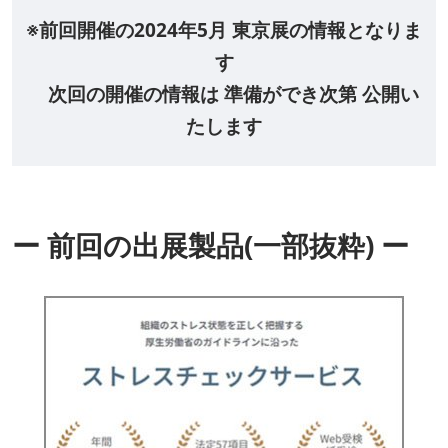
HR EXPO【オンライン】
オンライン / online
※前回開催の2024年5月 東京展の情報となりま
す
次回の開催の情報は 準備ができ次第 公開い
理想の管理職カンファレンス
2026年09月16日
たします
東京ビッグサイト | Tokyo Big Sight
ー 前回の出展製品(一部抜粋) ー