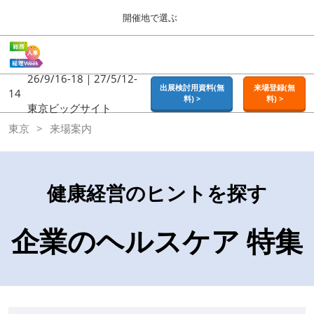
Press
ス
開催地で選ぶ
Escape
キ
to
ッ
close
ホーム
グ
プ
the
ロ
2026年09月16日
し
ー
26/9/16-18｜27/5/12-
menu.
東京ビッグサイト | Tokyo Big Sight
出展検討用資料(無
来場登録(無
バ
14
て
料) >
料) >
ル
東京ビッグサイト
進
ナ
東京
東京
来場案内
ビ
む
2026年09月16日
ゲ
東京ビッグサイト | Tokyo Big Sight
ー
シ
ョ
大阪
健康経営のヒントを探す
ン
2026年11月18日
を
インテックス大阪 / INTEX OSAKA
折
企業のヘルスケア 特集
り
た
名古屋
た
2027年07月21日
む
ポートメッセなごや / Port Messe Nagoya