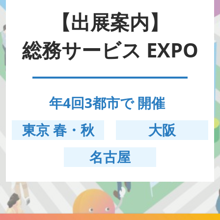
HR EXPO【オンライン】
オンライン / online
【出展案内】
総務サービス EXPO
理想の管理職カンファレンス
2026年06月17日
東京ビッグサイト | Tokyo Big Sight
年4回3都市で 開催
東京 春・秋
大阪
名古屋