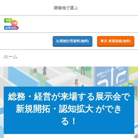
Press
ス
開催地で選ぶ
Escape
キ
to
ッ
close
ホーム
グ
プ
the
ロ
2026年09月16日
し
ー
menu.
東京ビッグサイト | Tokyo Big Sight
バ
出展検討用資料(無料)
東京 来場登録(無料)
て
ル
進
ナ
東京
ホーム
ビ
む
2026年09月16日
ゲ
東京ビッグサイト | Tokyo Big Sight
ー
シ
ョ
大阪
ン
2026年11月18日
を
インテックス大阪 / INTEX OSAKA
総務・経営が来場する展示会で
折
り
新規開拓・認知拡大 ができ
た
名古屋
た
2027年07月21日
む
る！
ポートメッセなごや / Port Messe Nagoya