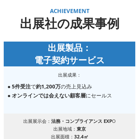
ACHIEVEMENT
出展社の成果事例
出展製品：
電子契約サービス
出展成果：
●
5件受注
で
約1,200万
の売上見込み
●
オンラインでは会えない顧客層
にセールス
出展展示会：
法務・コンプライアンス EXP
O
出展地域：
東京
出展面積：
32.4㎡