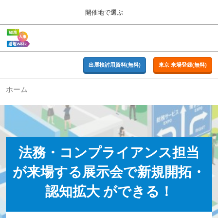
Press
ス
開催地で選ぶ
Escape
キ
to
ッ
close
ホーム
グ
プ
the
ロ
2026年09月16日
し
ー
menu.
東京ビッグサイト | Tokyo Big Sight
バ
出展検討用資料(無料)
東京 来場登録(無料)
て
ル
進
ナ
東京
ホーム
ビ
む
2026年09月16日
ゲ
東京ビッグサイト | Tokyo Big Sight
ー
シ
ョ
大阪
ン
2026年11月18日
を
インテックス大阪 / INTEX OSAKA
法務・コンプライアンス担当
折
り
が来場する展示会で新規開拓・
た
名古屋
た
2027年07月21日
む
認知拡大 ができる！
ポートメッセなごや / Port Messe Nagoya