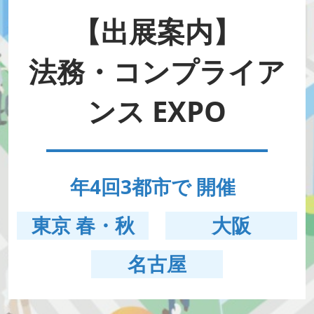
HR EXPO【オンライン】
オンライン / online
【出展案内】
法務・コンプライア
理想の管理職カンファレンス
2026年06月17日
東京ビッグサイト | Tokyo Big Sight
ンス EXPO
年4回3都市で 開催
東京 春・秋
大阪
名古屋