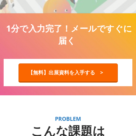
1分で入力完了！メールですぐに
届く
【無料】出展資料を入手する >
PROBLEM
こんな課題は