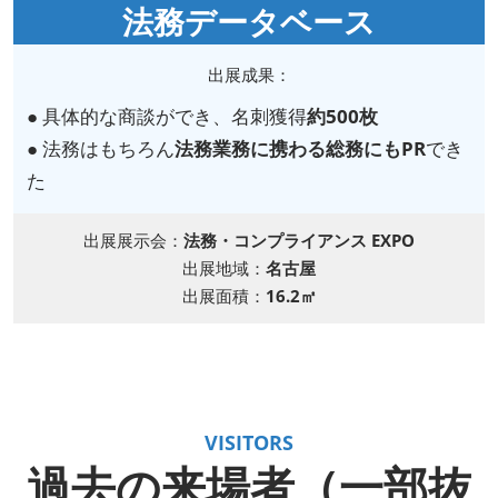
法務データベース
出展成果：
● 具体的な商談ができ、名刺獲得
約500枚
● 法務はもちろん
法務業務に携わる総務にもPR
でき
た
出展展示会：
法務・コンプライアンス EXPO
出展地域：
名古屋
出展面積：
16.2㎡
VISITORS
過去の来場者（一部抜