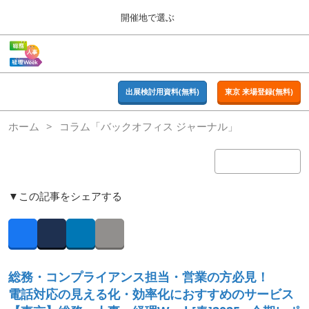
Press
ス
開催地で選ぶ
Escape
キ
to
ッ
close
ホーム
グ
プ
the
ロ
2026年09月16日
し
ー
menu.
東京ビッグサイト | Tokyo Big Sight
バ
出展検討用資料(無料)
東京 来場登録(無料)
て
ル
進
ナ
東京
ホーム
コラム「バックオフィス ジャーナル」
ビ
む
2026年09月16日
ゲ
東京ビッグサイト | Tokyo Big Sight
ー
シ
ョ
大阪
ン
▼この記事をシェアする
2026年11月18日
を
インテックス大阪 / INTEX OSAKA
折
り
た
Facebook
Twitter
LinkedIn
Copy link
名古屋
た
2027年07月21日
む
ポートメッセなごや / Port Messe Nagoya
総務・コンプライアンス担当・営業の方必見！
電話対応の見える化・効率化におすすめのサービス