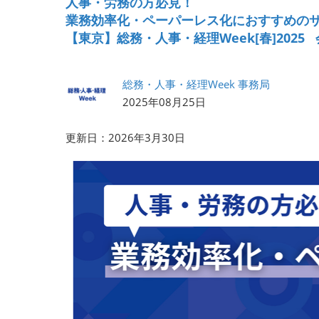
人事・労務の方必見！
会計・財務 EXPO
業務効率化・ペーパーレス化におすすめの
【東京】総務・人事・経理Week[春]2025
法務・コンプライアンス
EXPO
【2026年9月より】バック
総務・人事・経理Week 事務局
オフィスAIエージェント
2025年08月25日
EXPO
更新日：2026年3月30日