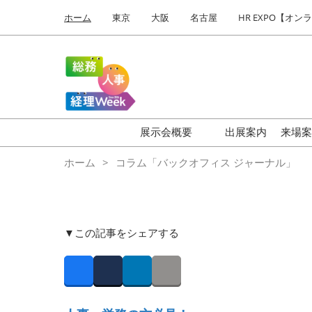
Press
ス
ホーム
東京
大阪
名古屋
HR EXPO【オン
Escape
キ
to
ッ
close
プ
the
し
menu.
て
進
む
展示会概要
出展案内
来場
HR EXPO
【
ホーム
コラム「バックオフィス ジャーナル」
働き方改革 EXPO
【
ワークプレイス改革 EXPO
【
福利厚生 EXPO
は
▼この記事をシェアする
健康経営 EXPO
バ
ビ
Facebook
Twitter
LinkedIn
Copy link
オフィス防災 EXPO
総務サービス EXPO