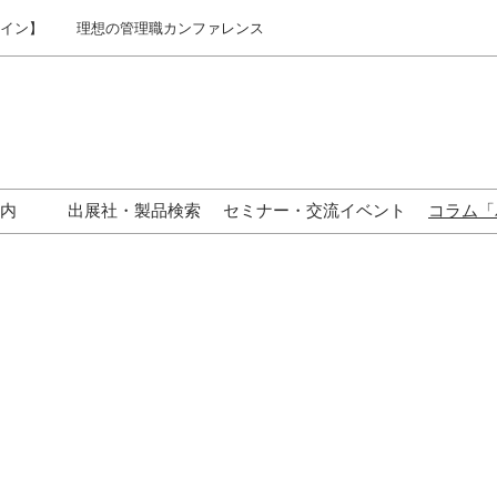
ライン】
理想の管理職カンファレンス
案内
出展社・製品検索
セミナー・交流イベント
コラム「
東京】来場案内
関西】来場案内
名古屋】来場案内
じめての来場の方へ
ックオフィサーが集まる
ジネスタウンとは