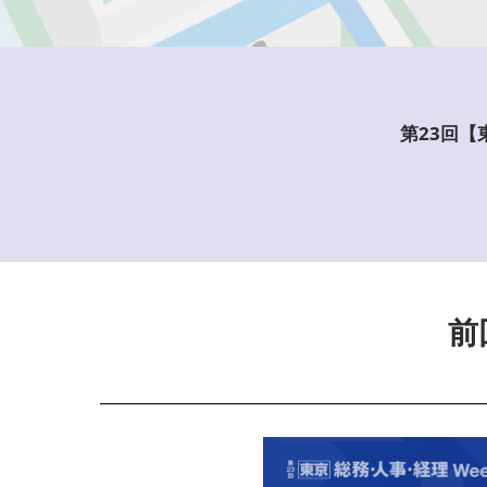
法務・コンプライアンス
EXPO
ワークプレイス改革EXPO
【9月より】バックオフィス
第23回【
AIエージェント EXPO
【9月】展示会概要
前