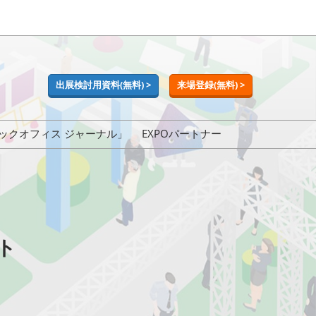
出展検討用資料(無料) >
来場登録(無料) >
ックオフィス ジャーナル」
EXPOパートナー
・イベント
ト