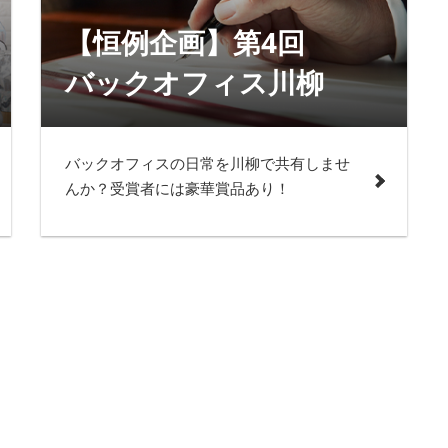
品
【恒例企画】第4回
バックオフィス川柳
バックオフィスの日常を川柳で共有しませ
んか？受賞者には豪華賞品あり！
 EXPO