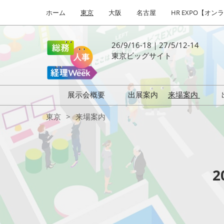
Press Escape to close the menu.
スキップして進む
ホーム
東京
大阪
名古屋
HR EXPO【オン
26/9/16-18｜27/5/12-14
東京ビッグサイト
展示会概要
出展案内
来場案内
2025年春
働き方改革 EXPO
はじめての
東京
来場案内
HR EXPO
福利厚生 EXPO
健康経営 EXPO
会計・財務 EXPO
総務サービス EXPO
オフィス防災 EXPO