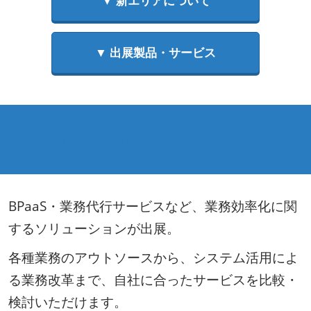
▼ 新エリアについて
理
▼ 出展製品・サービス
Week【東
京
【新設】BPO/BPaaS ゾーン
｜
6
BPaaS・業務代行サービスなど、業務効率化に関
するソリューションが出展。
月】
各種業務のアウトソースから、システム活用によ
る業務改革まで、自社に合ったサービスを比較・
検討いただけます。