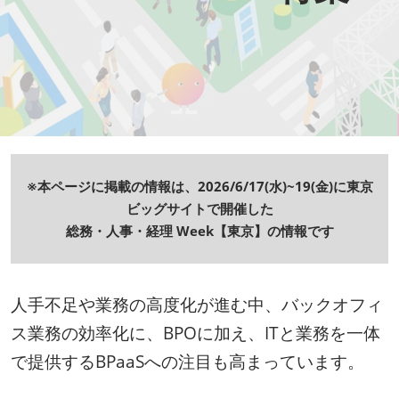
ン
HR EXPO【オンライン】
オンライン / online
グ・
理想の管理職カンファレンス
人
2026年09月16日
東京ビッグサイト | Tokyo Big Sight
材
※本ページに掲載の情報は、2026/6/17(水)~19(金)に東京
ビッグサイトで開催した
開
総務・人事・経理 Week【東京】の情報です
発
人手不足や業務の高度化が進む中、バックオフィ
ス業務の効率化に、BPOに加え、ITと業務を一体
特
で提供するBPaaSへの注目も高まっています。