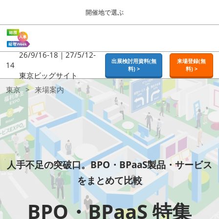
Press
ス
開催地で選ぶ
Escape
キ
to
ッ
close
ホーム
グ
プ
the
ロ
2026年09月16日
し
ー
26/9/16-18｜27/5/12-
menu.
東京ビッグサイト | Tokyo Big Sight
出展検討用資料(無
来場登録(無
バ
14
て
料) >
料) >
ル
東京ビッグサイト
進
ナ
東京
リ
東京
来場案内
ビ
む
2026年09月16日
ゲ
東京ビッグサイト | Tokyo Big Sight
ー
シ
ス
ョ
大阪
ン
2026年11月18日
を
インテックス大阪 / INTEX OSAKA
キ
折
り
人手不足の突破口。BPO・BPaaS製品・サービス
た
名古屋
た
をまとめて比較
リ
2027年07月21日
む
ポートメッセなごや / Port Messe Nagoya
BPO・BPaaS 特集