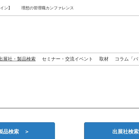
ライン】
理想の管理職カンファレンス
出展社・製品検索
セミナー・交流イベント
取材
コラム「バ
来場の方へ
製品検索 ＞
出展社検索