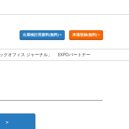
出展検討用資料(無料) >
来場登録(無料) >
ックオフィス ジャーナル」
EXPOパートナー
 ＞