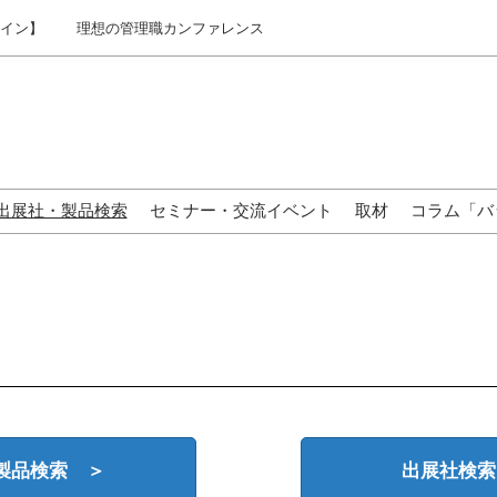
ライン】
理想の管理職カンファレンス
出展社・製品検索
セミナー・交流イベント
取材
コラム「バ
来場の方へ
製品検索 ＞
出展社検索