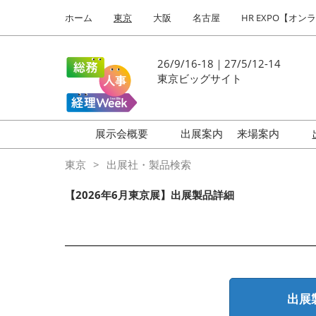
Press
ス
ホーム
東京
大阪
名古屋
HR EXPO【オン
Escape
キ
to
ッ
close
プ
26/9/16-18｜27/5/12-14
the
し
東京ビッグサイト
menu.
て
進
む
展示会概要
出展案内
来場案内
働き方改革 EXPO
はじめての
東京
出展社・製品検索
HR EXPO
【2026年6月東京展】出展製品詳細
福利厚生 EXPO
健康経営 EXPO
会計・財務 EXPO
総務サービス EXPO
出展
オフィス防災 EXPO