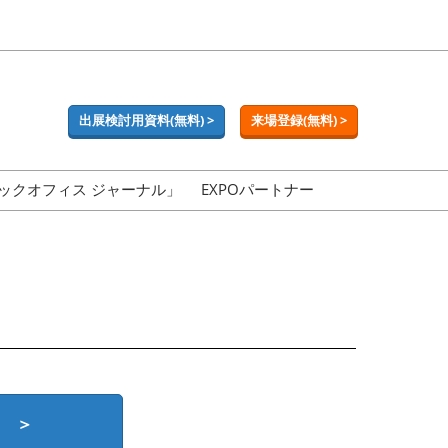
出展検討用資料(無料) >
来場登録(無料) >
ックオフィス ジャーナル」
EXPOパートナー
 ＞