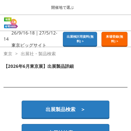
Press
ス
開催地で選ぶ
Escape
キ
to
ッ
close
ホーム
グ
プ
the
ロ
2026年09月16日
し
ー
26/9/16-18｜27/5/12-
menu.
東京ビッグサイト | Tokyo Big Sight
出展検討用資料(無
来場登録(無
バ
14
て
料) >
料) >
ル
東京ビッグサイト
進
ナ
東京
東京
出展社・製品検索
ビ
む
2026年09月16日
ゲ
東京ビッグサイト | Tokyo Big Sight
ー
【2026年6月東京展】出展製品詳細
シ
ョ
大阪
ン
2026年11月18日
を
インテックス大阪 / INTEX OSAKA
折
り
た
名古屋
た
出展製品検索 ＞
2027年07月21日
む
ポートメッセなごや / Port Messe Nagoya