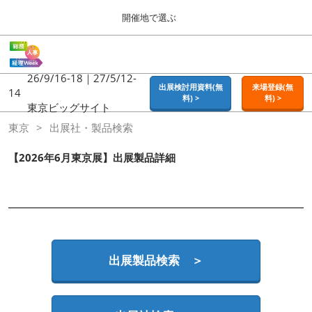
Press
ス
開催地で選ぶ
Escape
キ
to
ッ
close
ホーム
グ
プ
the
ロ
2026年09月16日
し
ー
26/9/16-18｜27/5/12-
menu.
東京ビッグサイト | Tokyo Big Sight
出展検討用資料(無
来場登録(無
バ
14
て
料) >
料) >
ル
東京ビッグサイト
進
ナ
東京
東京
出展社・製品検索
ビ
む
2026年09月16日
ゲ
東京ビッグサイト | Tokyo Big Sight
ー
【2026年6月東京展】出展製品詳細
シ
ョ
大阪
ン
2026年11月18日
を
インテックス大阪 / INTEX OSAKA
折
り
た
名古屋
た
出展製品検索 ＞
2027年07月21日
む
ポートメッセなごや / Port Messe Nagoya