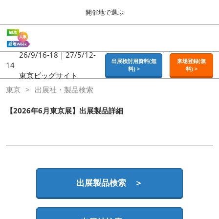
Press
ス
開催地で選ぶ
Escape
キ
to
ッ
close
ホーム
グ
プ
the
ロ
2026年09月16日
し
ー
26/9/16-18｜27/5/12-
menu.
東京ビッグサイト | Tokyo Big Sight
出展検討用資料(無
来場登録(無
バ
14
て
料) >
料) >
ル
東京ビッグサイト
進
ナ
東京
東京
出展社・製品検索
ビ
む
2026年09月16日
ゲ
東京ビッグサイト | Tokyo Big Sight
ー
【2026年6月東京展】出展製品詳細
シ
ョ
大阪
ン
2026年11月18日
を
インテックス大阪 / INTEX OSAKA
折
り
た
名古屋
た
出展製品検索 ＞
2027年07月21日
む
ポートメッセなごや / Port Messe Nagoya