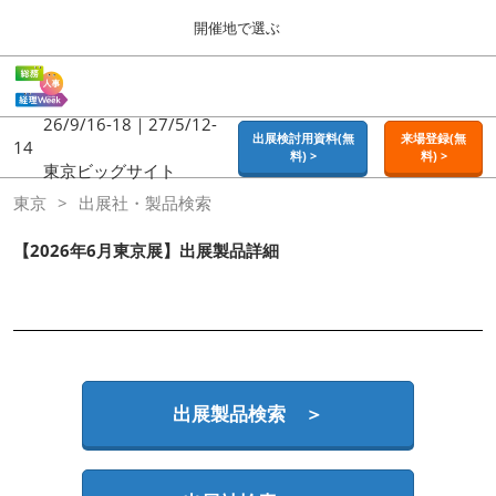
Press
ス
開催地で選ぶ
Escape
キ
to
ッ
close
ホーム
グ
プ
the
ロ
2026年09月16日
し
ー
26/9/16-18｜27/5/12-
menu.
東京ビッグサイト | Tokyo Big Sight
出展検討用資料(無
来場登録(無
バ
14
て
料) >
料) >
ル
東京ビッグサイト
進
ナ
東京
東京
出展社・製品検索
ビ
む
2026年09月16日
ゲ
東京ビッグサイト | Tokyo Big Sight
ー
【2026年6月東京展】出展製品詳細
シ
ョ
大阪
ン
2026年11月18日
を
インテックス大阪 / INTEX OSAKA
折
り
た
名古屋
た
出展製品検索 ＞
2027年07月21日
む
ポートメッセなごや / Port Messe Nagoya