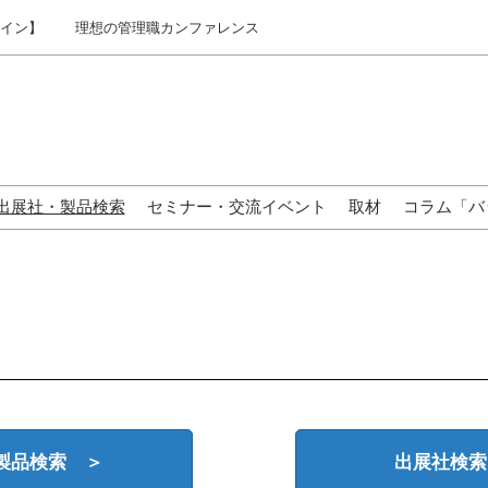
ライン】
理想の管理職カンファレンス
出展社・製品検索
セミナー・交流イベント
取材
コラム「バ
来場の方へ
製品検索 ＞
出展社検索