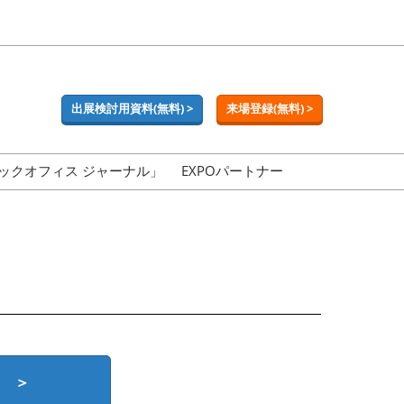
出展検討用資料(無料) >
来場登録(無料) >
ックオフィス ジャーナル」
EXPOパートナー
 ＞