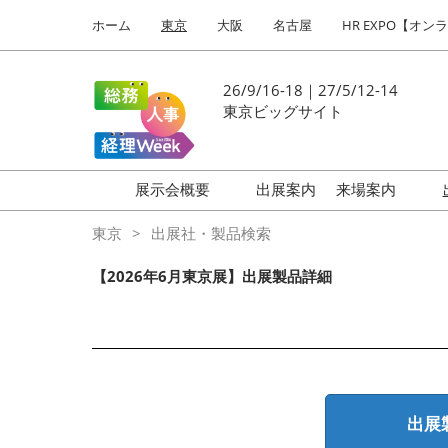
Press
ス
ホーム
東京
大阪
名古屋
HR EXPO【オン
Escape
キ
to
ッ
close
プ
26/9/16-18｜27/5/12-14
the
し
東京ビッグサイト
menu.
て
進
む
展示会概要
出展案内
来場案内
働き方改革 EXPO
はじめての
東京
出展社・製品検索
HR EXPO
【2026年6月東京展】出展製品詳細
福利厚生 EXPO
健康経営 EXPO
会計・財務 EXPO
総務サービス EXPO
出展
オフィス防災 EXPO