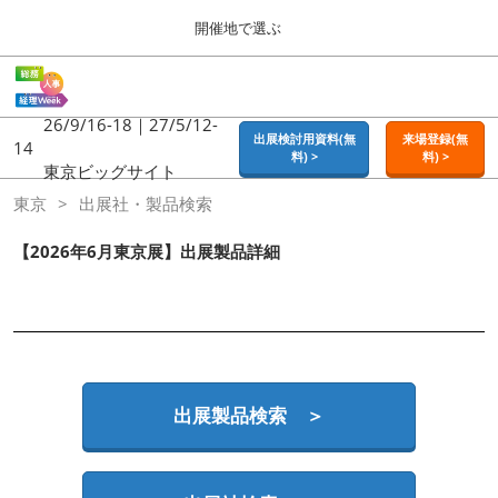
Press
ス
開催地で選ぶ
Escape
キ
to
ッ
close
ホーム
グ
プ
the
ロ
2026年09月16日
し
ー
26/9/16-18｜27/5/12-
menu.
東京ビッグサイト | Tokyo Big Sight
出展検討用資料(無
来場登録(無
バ
14
て
料) >
料) >
ル
東京ビッグサイト
進
ナ
東京
東京
出展社・製品検索
ビ
む
2026年09月16日
ゲ
東京ビッグサイト | Tokyo Big Sight
ー
【2026年6月東京展】出展製品詳細
シ
ョ
大阪
ン
2026年11月18日
を
インテックス大阪 / INTEX OSAKA
折
り
た
名古屋
た
出展製品検索 ＞
2027年07月21日
む
ポートメッセなごや / Port Messe Nagoya