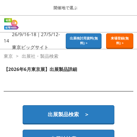
Press
ス
開催地で選ぶ
Escape
キ
to
ッ
close
ホーム
グ
プ
the
ロ
2026年09月16日
し
ー
26/9/16-18｜27/5/12-
menu.
東京ビッグサイト | Tokyo Big Sight
出展検討用資料(無
来場登録(無
バ
14
て
料) >
料) >
ル
東京ビッグサイト
進
ナ
東京
東京
出展社・製品検索
ビ
む
2026年09月16日
ゲ
東京ビッグサイト | Tokyo Big Sight
ー
【2026年6月東京展】出展製品詳細
シ
ョ
大阪
ン
2026年11月18日
を
インテックス大阪 / INTEX OSAKA
折
り
た
名古屋
た
出展製品検索 ＞
2027年07月21日
む
ポートメッセなごや / Port Messe Nagoya