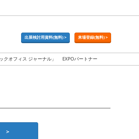
出展検討用資料(無料) >
来場登録(無料) >
ックオフィス ジャーナル」
EXPOパートナー
 ＞