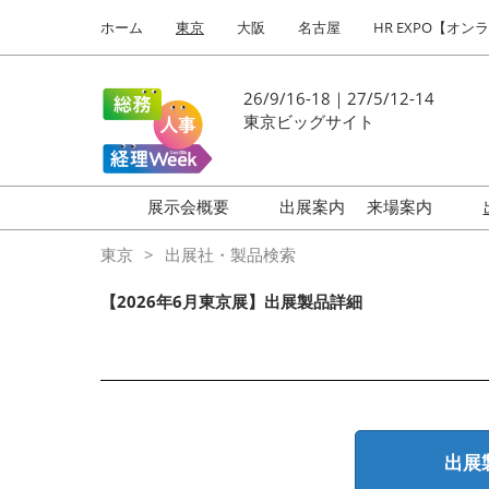
Press
ス
ホーム
東京
大阪
名古屋
HR EXPO【オン
Escape
キ
to
ッ
close
プ
26/9/16-18｜27/5/12-14
the
し
東京ビッグサイト
menu.
て
進
む
展示会概要
出展案内
来場案内
働き方改革 EXPO
はじめての
東京
出展社・製品検索
HR EXPO
【2026年6月東京展】出展製品詳細
福利厚生 EXPO
健康経営 EXPO
会計・財務 EXPO
総務サービス EXPO
出展
オフィス防災 EXPO