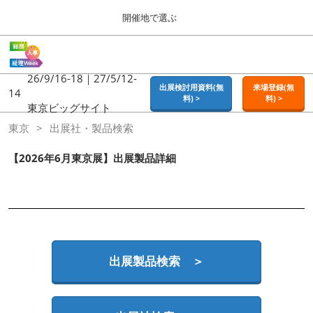
Press
ス
開催地で選ぶ
Escape
キ
to
ッ
close
ホーム
グ
プ
the
ロ
2026年09月16日
し
ー
26/9/16-18｜27/5/12-
menu.
東京ビッグサイト | Tokyo Big Sight
出展検討用資料(無
来場登録(無
バ
14
て
料) >
料) >
ル
東京ビッグサイト
進
ナ
東京
東京
出展社・製品検索
ビ
む
2026年09月16日
ゲ
東京ビッグサイト | Tokyo Big Sight
ー
【2026年6月東京展】出展製品詳細
シ
ョ
大阪
ン
2026年11月18日
を
インテックス大阪 / INTEX OSAKA
折
り
た
名古屋
た
出展製品検索 ＞
2027年07月21日
む
ポートメッセなごや / Port Messe Nagoya