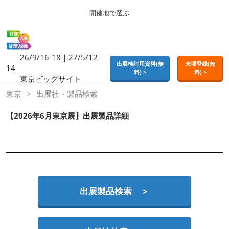
Press
ス
開催地で選ぶ
Escape
キ
to
ッ
close
ホーム
グ
プ
the
ロ
2026年09月16日
し
ー
26/9/16-18｜27/5/12-
menu.
東京ビッグサイト | Tokyo Big Sight
出展検討用資料(無
来場登録(無
バ
14
て
料) >
料) >
ル
東京ビッグサイト
進
ナ
東京
東京
出展社・製品検索
ビ
む
2026年09月16日
ゲ
東京ビッグサイト | Tokyo Big Sight
ー
【2026年6月東京展】出展製品詳細
シ
ョ
大阪
ン
2026年11月18日
を
インテックス大阪 / INTEX OSAKA
折
り
た
名古屋
た
出展製品検索 ＞
2027年07月21日
む
ポートメッセなごや / Port Messe Nagoya