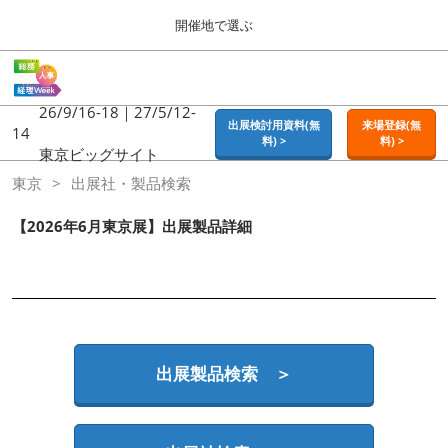
Press
ス
開催地で選ぶ
Escape
キ
to
ッ
close
ホーム
グ
プ
the
ロ
2026年09月16日
し
ー
26/9/16-18｜27/5/12-
menu.
東京ビッグサイト | Tokyo Big Sight
出展検討用資料(無
来場登録(無
バ
14
て
料) >
料) >
ル
東京ビッグサイト
進
ナ
東京
東京
出展社・製品検索
ビ
む
2026年09月16日
ゲ
東京ビッグサイト | Tokyo Big Sight
ー
【2026年6月東京展】出展製品詳細
シ
ョ
大阪
ン
2026年11月18日
を
インテックス大阪 / INTEX OSAKA
折
り
た
名古屋
た
出展製品検索 ＞
2027年07月21日
む
ポートメッセなごや / Port Messe Nagoya