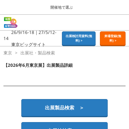
Press
ス
開催地で選ぶ
Escape
キ
to
ッ
close
ホーム
グ
プ
the
ロ
2026年09月16日
し
ー
26/9/16-18｜27/5/12-
menu.
東京ビッグサイト | Tokyo Big Sight
出展検討用資料(無
来場登録(無
バ
14
て
料) >
料) >
ル
東京ビッグサイト
進
ナ
東京
東京
出展社・製品検索
ビ
む
2026年09月16日
ゲ
東京ビッグサイト | Tokyo Big Sight
ー
【2026年6月東京展】出展製品詳細
シ
ョ
大阪
ン
2026年11月18日
を
インテックス大阪 / INTEX OSAKA
折
り
た
名古屋
た
出展製品検索 ＞
2027年07月21日
む
ポートメッセなごや / Port Messe Nagoya