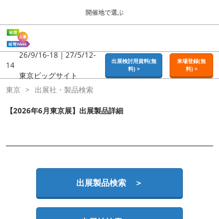
Press
ス
開催地で選ぶ
Escape
キ
to
ッ
close
ホーム
グ
プ
the
ロ
2026年09月16日
し
ー
26/9/16-18｜27/5/12-
menu.
東京ビッグサイト | Tokyo Big Sight
出展検討用資料(無
来場登録(無
バ
14
て
料) >
料) >
ル
東京ビッグサイト
進
ナ
東京
東京
出展社・製品検索
ビ
む
2026年09月16日
ゲ
東京ビッグサイト | Tokyo Big Sight
ー
【2026年6月東京展】出展製品詳細
シ
ョ
大阪
ン
2026年11月18日
を
インテックス大阪 / INTEX OSAKA
折
り
た
名古屋
た
出展製品検索 ＞
2027年07月21日
む
ポートメッセなごや / Port Messe Nagoya