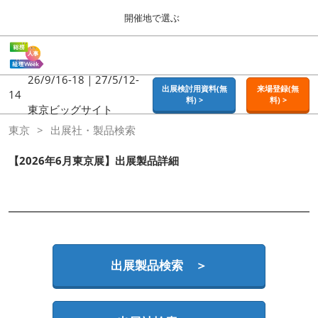
Press
ス
開催地で選ぶ
Escape
キ
to
ッ
close
ホーム
グ
プ
the
ロ
2026年09月16日
し
ー
26/9/16-18｜27/5/12-
menu.
東京ビッグサイト | Tokyo Big Sight
出展検討用資料(無
来場登録(無
バ
14
て
料) >
料) >
ル
東京ビッグサイト
進
ナ
東京
東京
出展社・製品検索
ビ
む
2026年09月16日
ゲ
東京ビッグサイト | Tokyo Big Sight
ー
【2026年6月東京展】出展製品詳細
シ
ョ
大阪
ン
2026年11月18日
を
インテックス大阪 / INTEX OSAKA
折
り
た
名古屋
た
出展製品検索 ＞
2027年07月21日
む
ポートメッセなごや / Port Messe Nagoya