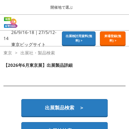
Press
ス
開催地で選ぶ
Escape
キ
to
ッ
close
ホーム
グ
プ
the
ロ
2026年09月16日
し
ー
26/9/16-18｜27/5/12-
menu.
東京ビッグサイト | Tokyo Big Sight
出展検討用資料(無
来場登録(無
バ
14
て
料) >
料) >
ル
東京ビッグサイト
進
ナ
東京
東京
出展社・製品検索
ビ
む
2026年09月16日
ゲ
東京ビッグサイト | Tokyo Big Sight
ー
【2026年6月東京展】出展製品詳細
シ
ョ
大阪
ン
2026年11月18日
を
インテックス大阪 / INTEX OSAKA
折
り
た
名古屋
た
出展製品検索 ＞
2027年07月21日
む
ポートメッセなごや / Port Messe Nagoya