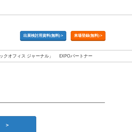
出展検討用資料(無料) >
来場登録(無料) >
ックオフィス ジャーナル」
EXPOパートナー
 ＞