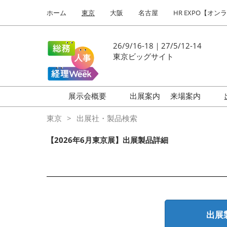
Press
ス
ホーム
東京
大阪
名古屋
HR EXPO【オン
Escape
キ
to
ッ
close
プ
26/9/16-18｜27/5/12-14
the
し
東京ビッグサイト
menu.
て
進
む
展示会概要
出展案内
来場案内
働き方改革 EXPO
はじめての
東京
出展社・製品検索
HR EXPO
【2026年6月東京展】出展製品詳細
福利厚生 EXPO
健康経営 EXPO
会計・財務 EXPO
総務サービス EXPO
出展
オフィス防災 EXPO