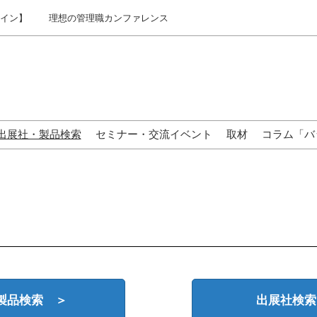
ライン】
理想の管理職カンファレンス
出展社・製品検索
セミナー・交流イベント
取材
コラム「バ
来場の方へ
製品検索 ＞
出展社検索