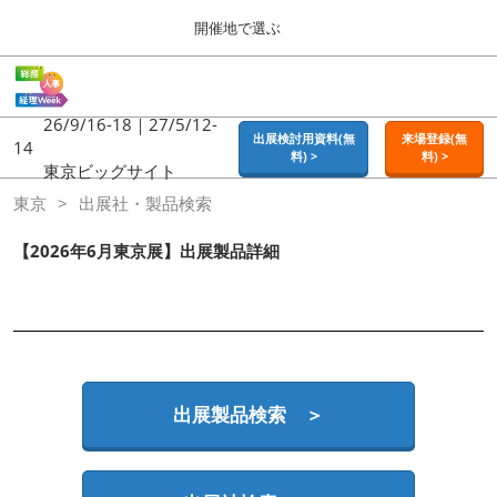
Press
ス
開催地で選ぶ
Escape
キ
to
ッ
close
ホーム
グ
プ
the
ロ
2026年09月16日
し
ー
26/9/16-18｜27/5/12-
menu.
東京ビッグサイト | Tokyo Big Sight
出展検討用資料(無
来場登録(無
バ
14
て
料) >
料) >
ル
東京ビッグサイト
進
ナ
東京
東京
出展社・製品検索
ビ
む
2026年09月16日
ゲ
東京ビッグサイト | Tokyo Big Sight
ー
【2026年6月東京展】出展製品詳細
シ
ョ
大阪
ン
2026年11月18日
を
インテックス大阪 / INTEX OSAKA
折
り
た
名古屋
た
出展製品検索 ＞
2027年07月21日
む
ポートメッセなごや / Port Messe Nagoya