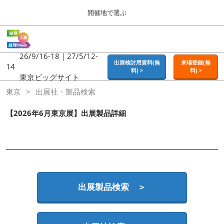
Press
ス
開催地で選ぶ
Escape
キ
to
ッ
close
ホーム
グ
プ
the
ロ
2026年09月16日
し
ー
26/9/16-18｜27/5/12-
menu.
東京ビッグサイト | Tokyo Big Sight
出展検討用資料(無
来場登録(無
バ
14
て
料) >
料) >
ル
東京ビッグサイト
進
ナ
東京
東京
出展社・製品検索
ビ
む
2026年09月16日
ゲ
東京ビッグサイト | Tokyo Big Sight
ー
【2026年6月東京展】出展製品詳細
シ
ョ
大阪
ン
2026年11月18日
を
インテックス大阪 / INTEX OSAKA
折
り
た
名古屋
た
出展製品検索 ＞
2027年07月21日
む
ポートメッセなごや / Port Messe Nagoya