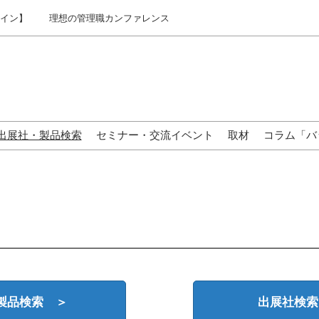
ライン】
理想の管理職カンファレンス
出展社・製品検索
セミナー・交流イベント
取材
コラム「バ
来場の方へ
製品検索 ＞
出展社検索