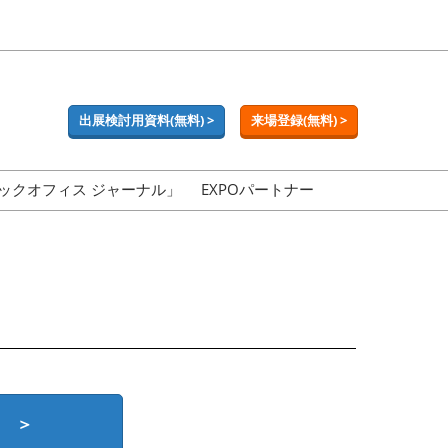
出展検討用資料(無料) >
来場登録(無料) >
ックオフィス ジャーナル」
EXPOパートナー
 ＞