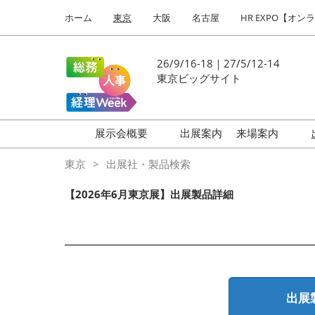
Press
ス
ホーム
東京
大阪
名古屋
HR EXPO【オン
Escape
キ
to
ッ
close
プ
26/9/16-18｜27/5/12-14
the
し
東京ビッグサイト
menu.
て
進
む
展示会概要
出展案内
来場案内
働き方改革 EXPO
はじめての
東京
出展社・製品検索
HR EXPO
【2026年6月東京展】出展製品詳細
福利厚生 EXPO
健康経営 EXPO
会計・財務 EXPO
総務サービス EXPO
出展
オフィス防災 EXPO