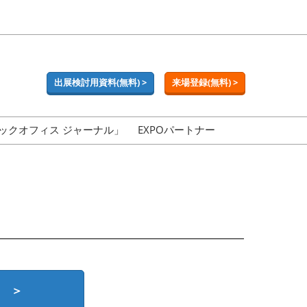
出展検討用資料(無料) >
来場登録(無料) >
ックオフィス ジャーナル」
EXPOパートナー
 ＞