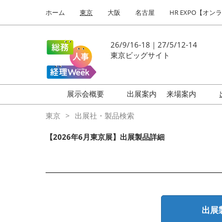
Press
ス
ホーム
東京
大阪
名古屋
HR EXPO【オン
Escape
キ
to
ッ
close
プ
26/9/16-18｜27/5/12-14
the
し
東京ビッグサイト
menu.
て
進
む
展示会概要
出展案内
来場案内
働き方改革 EXPO
はじめての
東京
出展社・製品検索
HR EXPO
【2026年6月東京展】出展製品詳細
福利厚生 EXPO
健康経営 EXPO
会計・財務 EXPO
総務サービス EXPO
出展
オフィス防災 EXPO